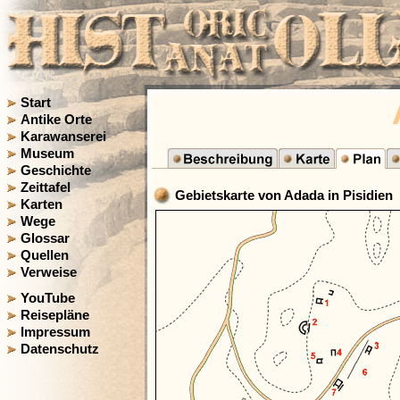
Start
Antike Orte
Karawanserei
Museum
Geschichte
Zeittafel
Gebietskarte von Adada in Pisidien
Karten
Wege
Glossar
Quellen
Verweise
YouTube
Reisepläne
Impressum
Datenschutz