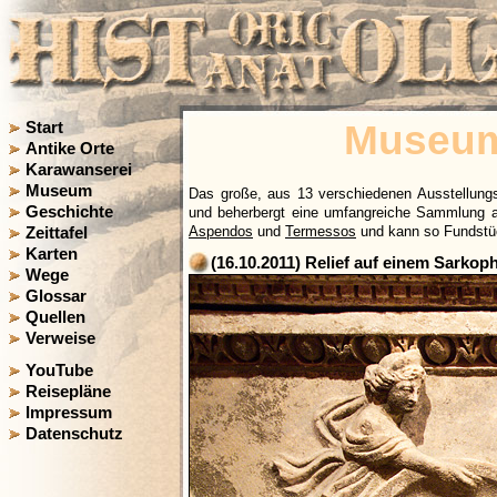
Museum
Start
Antike Orte
Karawanserei
Museum
Das große, aus 13 verschiedenen Ausstellun
Geschichte
und beherbergt eine umfangreiche Sammlung a
Aspendos
und
Termessos
und kann so Fundstüc
Zeittafel
Karten
(16.10.2011) Relief auf einem Sarkop
Wege
Glossar
Quellen
Verweise
YouTube
Reisepläne
Impressum
Datenschutz