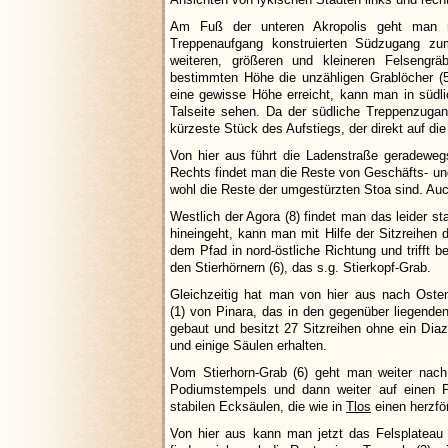
Am Fuß der unteren Akropolis geht man 
Treppenaufgang konstruierten Südzugang z
weiteren, größeren und kleineren Felsengr
bestimmten Höhe die unzähligen Grablöcher (5
eine gewisse Höhe erreicht, kann man in südli
Talseite sehen. Da der südliche Treppenzugang
kürzeste Stück des Aufstiegs, der direkt auf di
Von hier aus führt die Ladenstraße geradeweg
Rechts findet man die Reste von Geschäfts- un
wohl die Reste der umgestürzten Stoa sind. Au
Westlich der Agora (8) findet man das leider 
hineingeht, kann man mit Hilfe der Sitzreihen 
dem Pfad in nord-östliche Richtung und trifft 
den Stierhörnern (6), das s.g. Stierkopf-Grab.
Gleichzeitig hat man von hier aus nach Oste
(1) von Pinara, das in den gegenüber liegenden 
gebaut und besitzt 27 Sitzreihen ohne ein D
und einige Säulen erhalten.
Vom Stierhorn-Grab (6) geht man weiter nach
Podiumstempels und dann weiter auf einen P
stabilen Ecksäulen, die wie in
Tlos
einen herzfö
Von hier aus kann man jetzt das Felsplateau