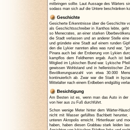
mitbringen sollte. Laut Aussage des Wärters si
sodass man sich auf die Untere beschränken k
Geschichte
Gesicherte Erkenntnisse über die Geschichte von
als Geschichtsschreiber in Xanthos lebte, geht
so Menecrates, an einer starken Überbevölkeru
die Stadt verlassen und an anderer Stelle ei
und gründete eine Stadt auf einem runden Gipf
den die Lykier nannten alles was rund war, "pi
Pinara auch bei der Eroberung von Lykien dur
kampflos dem Feldherren ergab. Auch ist bek
Mitglied im Lykischen Bund war. Lykische Pfeil
gewissen Wohlstand und in hellenistischer Zei
Bevölkerungsanzahl von etwa 30.000 Men
kontinuierlich ab. Zwar war die Stadt in byza
Mittelalter nach einem Erdbeben endgültig verla
Besichtigung
Am Besten ist es, wenn man das Auto in der 
von hier aus zu Fuß durchführt.
Schon wenige Meter hinter dem Wärter-Häusch
nicht mit Wasser gefülltes Bachbett herunte
unteren Akropolis erreicht. Hirtenfeuer und m
haben, haben diesen Grabbau stark leiden las
Ansichten von lykischen Städten links und rech