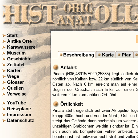
Start
Antike Orte
Karawanserei
Museum
Geschichte
Zeittafel
Anfahrt
Karten
Pinara (N36,48915/E029,25835) liegt östlich
Wege
nördlich von Kalkan bzw. 22 km südlich von Ke
Glossar
Osten ab. Nach 6 km erreicht man auf einer 
Quellen
Beginn der Ortschaft nach links auf einen S
Verweise
weiteren 2 km zum antiken Ort führt.
YouTube
Örtlichkeit
Reisepläne
Pinara steht eigentlich auf zwei Akropolis-Hüge
Impressum
knapp 400m hoch und von der Nord-, Ost- und S
Datenschutz
steigt das Gelände dann nochmals um weitere 3
unzähligen Grablöchern weithin sichtbar ist. E
sich auch als kompetenter Führer anbietet. 
begehen ist, ist teilweise recht steil und voll