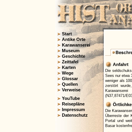
Start
Antike Orte
Karawanserei
Museum
Geschichte
Zeittafel
Anfahrt
Karten
Die seldschuks
Wege
Sees nur etwa 3
Glossar
weniger als 10
Quellen
zerstört wurde
Verweise
Karawanserei
(N37,87471/E03
YouTube
Reisepläne
Örtlichke
Impressum
Die Karawansere
Datenschutz
Überreste der 
Portal und we
Basar kostenfre