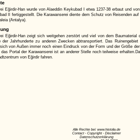
te
ei Eğirdir-Han wurde von Alaeddin Keykubad I etwa 1237-38 erbaut und vo
bad II fertiggestellt. Die Karawanserei diente dem Schutz von Reisenden a
leia (Antalya).
gung
ei Eğirdir-Han zeigt sich weitgehen zerstört und viel von dem Baumateria
 der Jahrhunderte zu anderen Zwecken abtransportiert. Das Ruinengebiet i
sich von Außen immer noch einen Eindruck von der Form und der Größe der
 das Portal der Karawanserei ist an anderer Stelle noch teilweise erhalten
adtzentrum von Eğirdir fahren.
Alle Rechte bei: www.histolia.de
Contact
-
Copyright
-
Disclaimer
Datenschutzerklärung