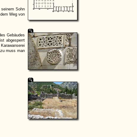
n seinem Sohn
uf dem Weg von
l des Gebäudes
st abgesperrt
 Karawanserei
.Dazu muss man