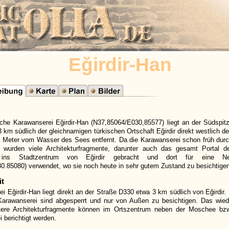
Eğirdir-Han
che Karawanserei Eğirdir-Han (N37,85064/E030,85577) liegt an der Südspitz
 km südlich der gleichnamigen türkischen Ortschaft Eğirdir direkt westlich d
0 Meter vom Wasser des Sees entfernt. Da die Karawanserei schon früh dur
, wurden viele Architekturfragmente, darunter auch das gesamt Portal d
 ins Stadtzentrum von Eğirdir gebracht und dort für eine Neuk
0.85080) verwendet, wo sie noch heute in sehr gutem Zustand zu besichtigen
it
i Eğirdir-Han liegt direkt an der Straße D330 etwa 3 km südlich von Eğirdir. 
Karawanserei sind abgesperrt und nur von Außen zu besichtigen. Das wied
itere Architekturfragmente können im Ortszentrum neben der Moschee b
i berichtigt werden.