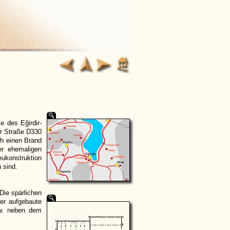
e des Eğirdir-
er Straße D330
ch einen Brand
er ehemaligen
onstruktion
 sind.
Die spärlichen
er aufgebaute
zw. neben dem