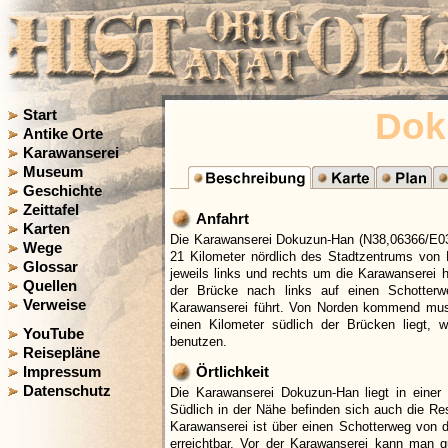
Dok
Start
Antike Orte
Karawanserei
Museum
Geschichte
Zeittafel
Anfahrt
Karten
Die Karawanserei Dokuzun-Han (N38,06366/E032
Wege
21 Kilometer nördlich des Stadtzentrums von
Glossar
jeweils links und rechts um die Karawansere
Quellen
der Brücke nach links auf einen Schotterw
Verweise
Karawanserei führt. Von Norden kommend muss
einen Kilometer südlich der Brücken liegt,
YouTube
benutzen.
Reisepläne
Impressum
Örtlichkeit
Datenschutz
Die Karawanserei Dokuzun-Han liegt in einer
Südlich in der Nähe befinden sich auch die Re
Karawanserei ist über einen Schotterweg von 
erreichtbar. Vor der Karawanserei kann man gu