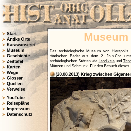
Museum v
Start
Antike Orte
Karawanserei
Museum
Das archäologische Museum von Hierapolis 
Geschichte
römischen Bäder aus dem 2. Jh.n.Chr. unt
archäologischen Stätten wie
Laodikeia
und
Tripo
Zeittafel
Münzen und Schmuck. Für den Besuch dieses Mus
Karten
Wege
(20.08.2013) Krieg zwischen Giganten
Glossar
Quellen
Verweise
YouTube
Reisepläne
Impressum
Datenschutz