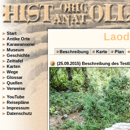
Laod
Start
Antike Orte
Karawanserei
Museum
Geschichte
Zeittafel
(25.09.2015) Beschreibung des Testb
Karten
Wege
Glossar
Quellen
Verweise
YouTube
Reisepläne
Impressum
Datenschutz