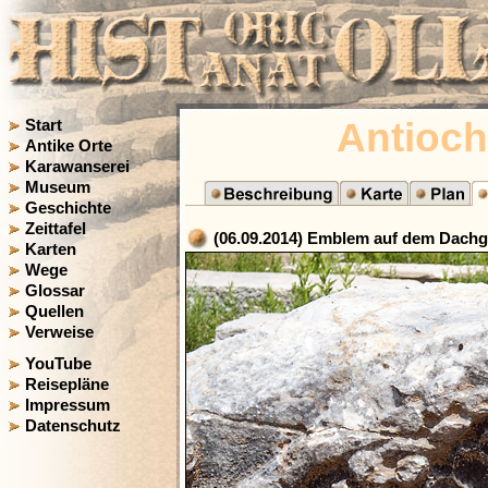
Antioch
Start
Antike Orte
Karawanserei
Museum
Geschichte
Zeittafel
(06.09.2014) Emblem auf dem Dachg
Karten
Wege
Glossar
Quellen
Verweise
YouTube
Reisepläne
Impressum
Datenschutz