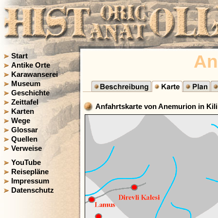
An
Start
Antike Orte
Karawanserei
Museum
Geschichte
Zeittafel
Anfahrtskarte von Anemurion in Kili
Karten
Wege
Glossar
Quellen
Verweise
YouTube
Reisepläne
Impressum
Datenschutz